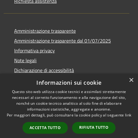
Richiesta assistenza
Amministrazione trasparente
Amministrazione trasparente dal 01/07/2025
Informativa privacy
Note legali
Dichiarazione di accessibilità
×
Whistleblowing
Informazioni sui cookie
Questo sito web utilizza cookie tecnici e assimilati strettamente
necessari al corretto funzionamento e alla navigazione del sito,
nonché un cookie tecnico analitico al solo fine di elaborare
informazioni statistiche, aggregate e anonime.
RSS
Copyright © 2026 • Comune di
Per maggiori dettagli, può consultare la cookie policy al seguente
link
Accessibilità
Melito Irpino • Powered by
Privacy
Municipium
Accesso
•
RIFIUTA TUTTO
ACCETTA TUTTO
Cookie
redazione