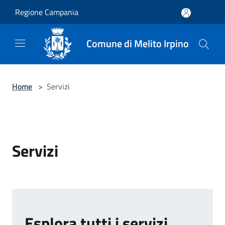
Salta al contenuto principale
Regione Campania
Comune di Melito Irpino
Home
>
Servizi
Servizi
Esplora tutti i servizi