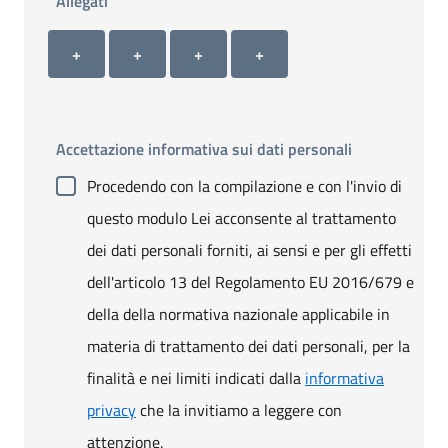
Allegati
Allegato 1
Allegato 2
Allegato 3
Allegato 4
+ Carica allegato 1
+ Carica allegato 2
+ Carica allegato 3
+ Carica allegato 4
+
+
+
+
Accettazione informativa sui dati personali
Procedendo con la compilazione e con l'invio di
questo modulo Lei acconsente al trattamento
dei dati personali forniti, ai sensi e per gli effetti
dell'articolo 13 del Regolamento EU 2016/679 e
della della normativa nazionale applicabile in
materia di trattamento dei dati personali, per la
finalità e nei limiti indicati dalla
informativa
privacy
che la invitiamo a leggere con
attenzione.