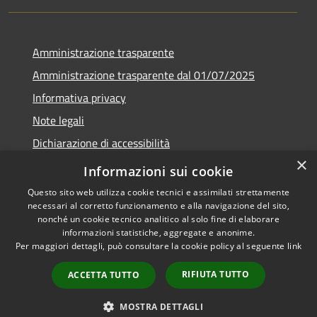
Amministrazione trasparente
Amministrazione trasparente dal 01/07/2025
Informativa privacy
Note legali
Dichiarazione di accessibilità
×
Whistleblowing
Informazioni sui cookie
Questo sito web utilizza cookie tecnici e assimilati strettamente
necessari al corretto funzionamento e alla navigazione del sito,
nonché un cookie tecnico analitico al solo fine di elaborare
informazioni statistiche, aggregate e anonime.
RSS
Copyright © 2026 • Comune di
Per maggiori dettagli, può consultare la cookie policy al seguente
link
Accessibilità
Melito Irpino • Powered by
Privacy
Municipium
Accesso
•
RIFIUTA TUTTO
ACCETTA TUTTO
Cookie
redazione
Mappa del sito
MOSTRA DETTAGLI