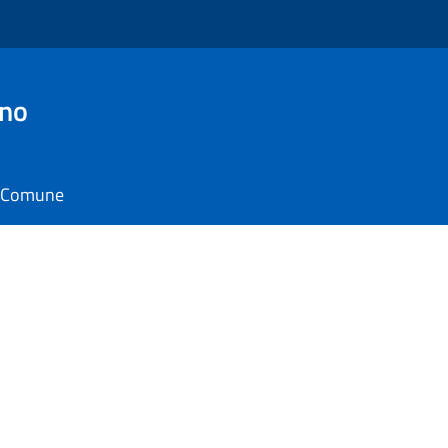
ino
il Comune