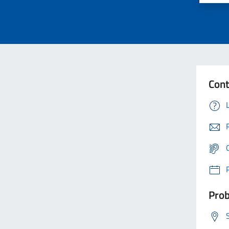
Cont
Prob