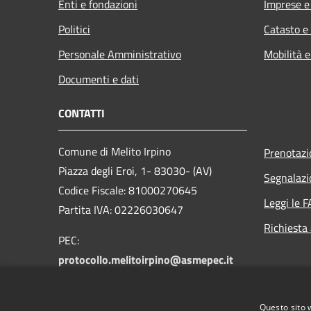
Enti e fondazioni
Imprese 
Politici
Catasto e
Personale Amministrativo
Mobilità e
Documenti e dati
CONTATTI
Comune di Melito Irpino
Prenotaz
Piazza degli Eroi, 1- 83030- (AV)
Segnalazi
Codice Fiscale: 81000270645
Leggi le 
Partita IVA: 02226030647
Richiesta
PEC:
protocollo.melitoirpino@asmepec.it
Centralino Unico: +39 0825 472085
Questo sito 