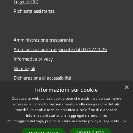
Leggi le FAQ
Richiesta assistenza
Amministrazione trasparente
Amministrazione trasparente dal 01/07/2025
Informativa privacy
Note legali
Dichiarazione di accessibilità
×
Whistleblowing
Informazioni sui cookie
Questo sito web utilizza cookie tecnici e assimilati strettamente
necessari al corretto funzionamento e alla navigazione del sito,
nonché un cookie tecnico analitico al solo fine di elaborare
informazioni statistiche, aggregate e anonime.
RSS
Copyright © 2026 • Comune di
Per maggiori dettagli, può consultare la cookie policy al seguente
link
Accessibilità
Melito Irpino • Powered by
Privacy
Municipium
Accesso
•
RIFIUTA TUTTO