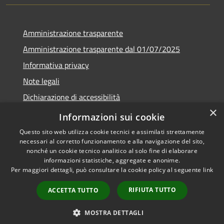
Amministrazione trasparente
Amministrazione trasparente dal 01/07/2025
Informativa privacy
Note legali
Dichiarazione di accessibilità
×
Whistleblowing
Informazioni sui cookie
Questo sito web utilizza cookie tecnici e assimilati strettamente
necessari al corretto funzionamento e alla navigazione del sito,
nonché un cookie tecnico analitico al solo fine di elaborare
informazioni statistiche, aggregate e anonime.
RSS
Copyright © 2026 • Comune di
Per maggiori dettagli, può consultare la cookie policy al seguente
link
Accessibilità
Melito Irpino • Powered by
Privacy
Municipium
Accesso
•
RIFIUTA TUTTO
ACCETTA TUTTO
Cookie
redazione
Mappa del sito
MOSTRA DETTAGLI