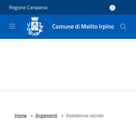
Salta al contenuto principale
Regione Campania
Comune di Melito Irpino
Home
>
Argomenti
>
Assistenza sociale