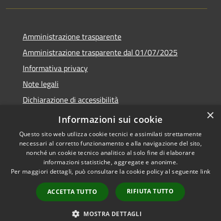
Amministrazione trasparente
Amministrazione trasparente dal 01/07/2025
Informativa privacy
Note legali
Dichiarazione di accessibilità
×
Whistleblowing
Informazioni sui cookie
Questo sito web utilizza cookie tecnici e assimilati strettamente
necessari al corretto funzionamento e alla navigazione del sito,
nonché un cookie tecnico analitico al solo fine di elaborare
informazioni statistiche, aggregate e anonime.
RSS
Copyright © 2026 • Comune di
Per maggiori dettagli, può consultare la cookie policy al seguente
link
Accessibilità
Melito Irpino • Powered by
Privacy
Municipium
Accesso
•
RIFIUTA TUTTO
ACCETTA TUTTO
Cookie
redazione
Mappa del sito
MOSTRA DETTAGLI