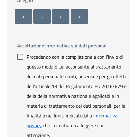
Allegati
Allegato 1
Allegato 2
Allegato 3
Allegato 4
+ Carica allegato 1
+ Carica allegato 2
+ Carica allegato 3
+ Carica allegato 4
+
+
+
+
Accettazione informativa sui dati personali
Procedendo con la compilazione e con l'invio di
questo modulo Lei acconsente al trattamento
dei dati personali forniti, ai sensi e per gli effetti
dell'articolo 13 del Regolamento EU 2016/679 e
della della normativa nazionale applicabile in
materia di trattamento dei dati personali, per la
finalità e nei limiti indicati dalla
informativa
privacy
che la invitiamo a leggere con
attenzione.